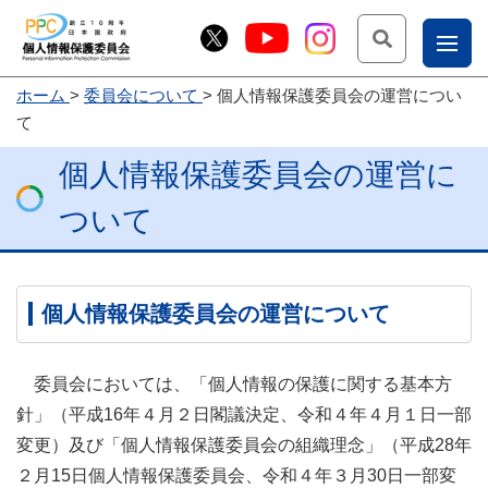
検索
ナ
ホーム
委員会について
個人情報保護委員会の運営につい
こー
て
お
じょ
個人情報保護委員会の運営に
問
ー部
合
ついて
せ
個人情報保護委員会の運営について
委員会においては、「個人情報の保護に関する基本方
針」（平成16年４月２日閣議決定、令和４年４月１日一部
変更）及び「個人情報保護委員会の組織理念」（平成28年
２月15日個人情報保護委員会、令和４年３月30日一部変