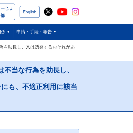
こーじょ
閉じる
English
ー部
関係
申請・手続・報告
為を助長し、又は誘発するおそれがあ
は不当な行為を助長し、
合にも、不適正利用に該当