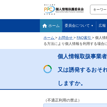
サイト内検
検索
本文へ移動します
フッターへ移動します
委員会について
広報
ホーム
ホーム
お問合せ
FAQ索引
個人情
る方法により個人情報を利用する場合
個人情報取扱事業
又は誘発するおそ
しますか。
（不適正利用の禁止）