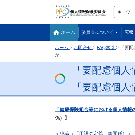
サイト内検
検索
本文へ移動します
フッターへ移動します
委員会について
広報
ホーム
ホーム
お問合せ
FAQ索引
「要配
か。
「要配慮個人
「要配慮個人
「健康保険組合等における個人情報
係）】
＜総論（「用語の定義」等関係）＞