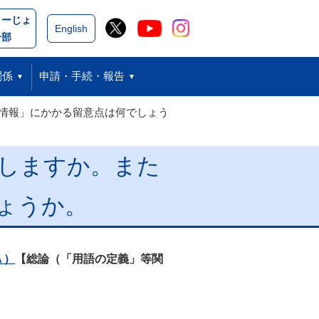
こーじょ
閉じる
English
ー部
関係
申請・手続・報告
情報」にかかる留意点は何でしょう
しますか。また
ょうか。
Ａ）
【総論（「用語の定義」等関