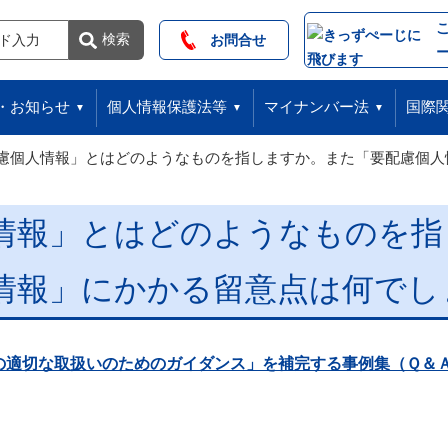
索
検索
お問合せ
・お知らせ
個人情報保護法等
マイナンバー法
国際
慮個人情報」とはどのようなものを指しますか。また「要配慮個人
情報」とはどのようなものを指
情報」にかかる留意点は何でし
の適切な取扱いのためのガイダンス」を補完する事例集（Ｑ＆