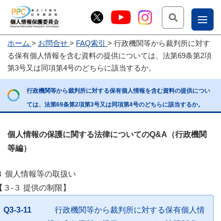
検索
ナ
ホーム
お問合せ
FAQ索引
行政機関等から裁判所に対す
こー
る保有個人情報を含む資料の提供については、法第69条第2項
お
じょ
第3号又は同項第4号のどちらに該当するか。
問
ー部
行政機関等から裁判所に対する保有個人情報を含む資料の提供につい
合
ては、法第69条第2項第3号又は同項第4号のどちらに該当するか。
せ
個人情報の保護に関する法律についてのQ&A（行政機関
等編）
３ 個人情報等の取扱い
【３-３ 提供の制限】
Q3-3-11
行政機関等から裁判所に対する保有個人情