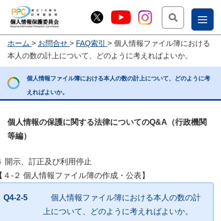
検索
ナ
ホーム
お問合せ
FAQ索引
個人情報ファイル簿における
こー
本人の数の計上について、どのように考えればよいか。
お
じょ
個人情報ファイル簿における本人の数の計上について、どのように考
問
ー部
えればよいか。
合
せ
個人情報の保護に関する法律についてのQ&A（行政機関
等編）
４ 開示、訂正及び利用停止
【４-２ 個人情報ファイル簿の作成・公表】
Q4-2-5
個人情報ファイル簿における本人の数の計
上について、どのように考えればよいか。