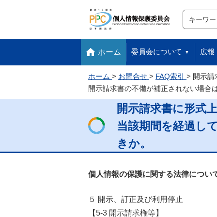
サイト内検
検索
本文へ移動します
フッターへ移動します
委員会について
広報
ホーム
ホーム
お問合せ
FAQ索引
開示請
開示請求書の不備が補正されない場合
開示請求書に形式
当該期間を経過し
きか。
個人情報の保護に関する法律について
５ 開示、訂正及び利用停止
【5-3 開示請求権等】