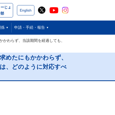
こーじょ
閉じる
English
ー部
関係
申請・手続・報告
かかわらず、当該期間を経過しても、
を求めたにもかかわらず、
合は、どのように対応すべ