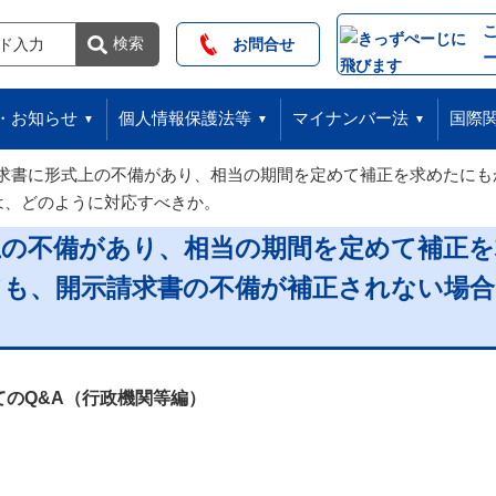
索
検索
お問合せ
・お知らせ
個人情報保護法等
マイナンバー法
国際
求書に形式上の不備があり、相当の期間を定めて補正を求めたにも
は、どのように対応すべきか。
上の不備があり、相当の期間を定めて補正
ても、開示請求書の不備が補正されない場
のQ&A（行政機関等編）