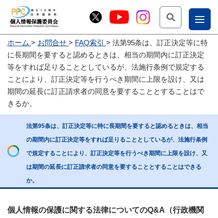
検索
ナ
ホーム
お問合せ
FAQ索引
法第95条は、訂正決定等に特
こー
に長期間を要すると認めるときは、相当の期間内に訂正決定
お
じょ
等をすれば足りることとしているが、法施行条例で規定する
ことにより、訂正決定等を行うべき期間に上限を設け、又は
問
ー部
期間の延長に訂正請求者の同意を要することとすることはで
合
きるか。
せ
法第95条は、訂正決定等に特に長期間を要すると認めるときは、相当
の期間内に訂正決定等をすれば足りることとしているが、法施行条例
で規定することにより、訂正決定等を行うべき期間に上限を設け、又
は期間の延長に訂正請求者の同意を要することとすることはできる
か。
個人情報の保護に関する法律についてのQ&A（行政機関