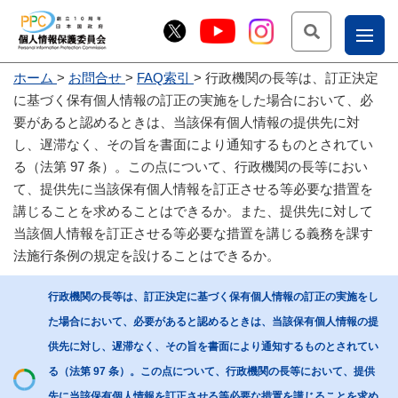
検索
ナ
ホーム
お問合せ
FAQ索引
行政機関の長等は、訂正決定
こー
に基づく保有個人情報の訂正の実施をした場合において、必
お
じょ
要があると認めるときは、当該保有個人情報の提供先に対
し、遅滞なく、その旨を書面により通知するものとされてい
問
ー部
る（法第 97 条）。この点について、行政機関の長等におい
合
て、提供先に当該保有個人情報を訂正させる等必要な措置を
せ
講じることを求めることはできるか。また、提供先に対して
当該個人情報を訂正させる等必要な措置を講じる義務を課す
法施行条例の規定を設けることはできるか。
行政機関の長等は、訂正決定に基づく保有個人情報の訂正の実施をし
た場合において、必要があると認めるときは、当該保有個人情報の提
供先に対し、遅滞なく、その旨を書面により通知するものとされてい
る（法第 97 条）。この点について、行政機関の長等において、提供
先に当該保有個人情報を訂正させる等必要な措置を講じることを求め