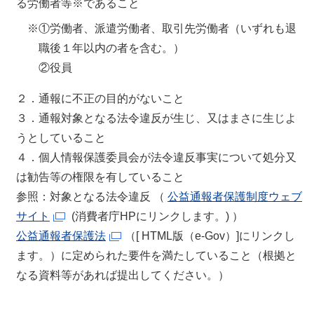
る労働者等※であること
※
①労働者、派遣労働者、取引先労働者（いずれも退
職後１年以内の者を含む。）
②役員
２．通報に不正の目的がないこと
３．通報対象となる法令違反が生じ、又はまさに生じよ
うとしていること
４．個人情報保護委員会が法令違反事実について処分又
は勧告等の権限を有していること
参照：対象となる法令違反
（
公益通報者保護制度ウェブ
サイト
(消費者庁HPにリンクします。) ）
公益通報者保護法
（[ HTML版（e-Gov）]にリンクし
ます。）に定められた要件を満たしていること（根拠と
なる資料等があれば提出してください。）