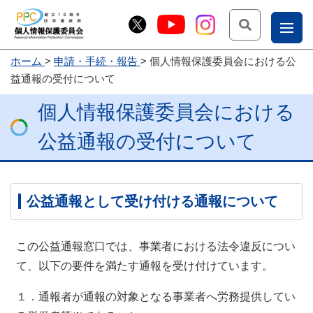
検索
ナ
ホーム
申請・手続・報告
個人情報保護委員会における公
こー
益通報の受付について
お
じょ
個人情報保護委員会における
問
ー部
合
公益通報の受付について
せ
公益通報として受け付ける通報について
この公益通報窓口では、事業者における法令違反につい
て、以下の要件を満たす通報を受け付けています。
１．通報者が通報の対象となる事業者へ労務提供してい