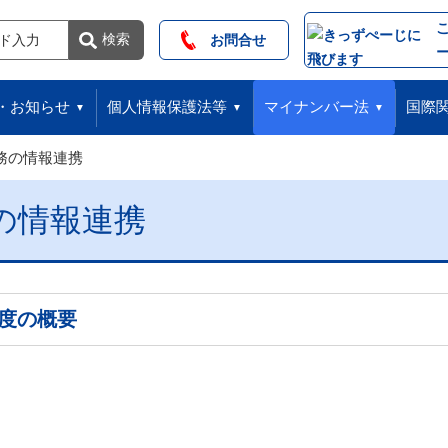
索
検索
お問合せ
・お知らせ
個人情報保護法等
マイナンバー法
国際
務の情報連携
の情報連携
度の概要