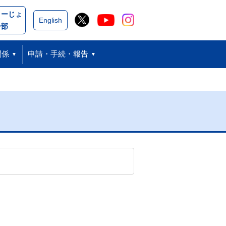
こーじょ
閉じる
English
ー部
関係
申請・手続・報告