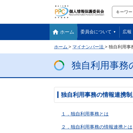
サイト内検
検索
本文へ移動します
フッターへ移動します
委員会について
広報
ホーム
ホーム
マイナンバー法
独自利用事
独自利用事務
独自利用事務の情報連携制
１．独自利用事務とは
２．独自利用事務の情報連携とは