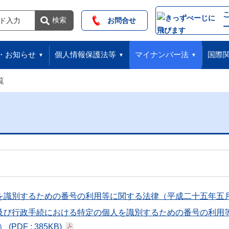
索
検索
お問合せ
・お知らせ
個人情報保護法等
マイナンバー法
国際
覧
を識別するための番号の利用等に関する法律（平成二十五年五
及び行政手続における特定の個人を識別するための番号の利用
号）
(PDF : 385KB)