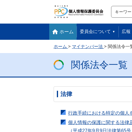
サイト内検
検索
本文へ移動します
フッターへ移動します
委員会について
広報
ホーム
ホーム
マイナンバー法
関係法令一
関係法令一覧
法律
行政手続における特定の個人
個人情報の保護に関する法律
（平成27年9月9日法律第65