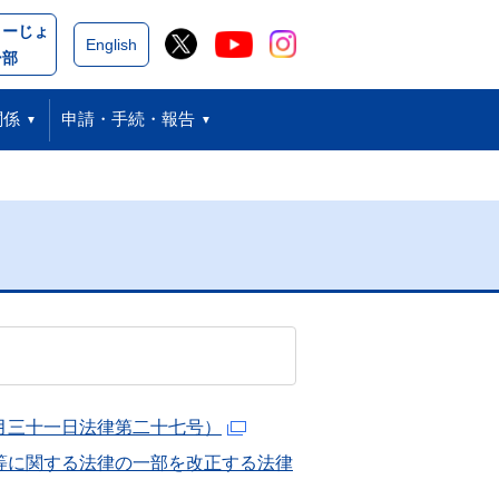
こーじょ
閉じる
English
ー部
関係
申請・手続・報告
月三十一日法律第二十七号）
等に関する法律の一部を改正する法律