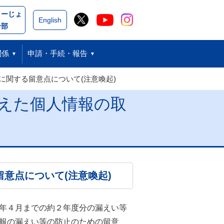
こーじょ
閉じる
English
ー部
関係
申請・手続・報告
関する留意点について(注意喚起)
えた個人情報の取
意点について(注意喚起)
年４月までの約２年度分の漏えい等
報の漏えい等の防止のための留意