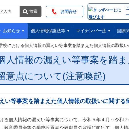
索
検索
お問合せ
・お知らせ
個人情報保護法等
マイナンバー法
国際
学校における個人情報の漏えい等事案を踏まえた個人情報の取扱いに
個人情報の漏えい等事案を踏ま
留意点について(注意喚起)
えい等事案を踏まえた個人情報の取扱いに関する留
ける個人情報の漏えい等事案について、令和５年４月～令和７
、教育委員会等の学校設置者や教職員の皆様に向けて、個人情