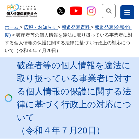
検索
ナ
ホーム
広報・お知らせ
報道発表資料
報道発表(令和4年
こー
度)
破産者等の個人情報を違法に取り扱っている事業者に対
お
じょ
する個人情報の保護に関する法律に基づく行政上の対応につ
いて（令和４年７月20日）
問
ー部
合
破産者等の個人情報を違法に
せ
取り扱っている事業者に対す
る個人情報の保護に関する法
律に基づく行政上の対応につ
いて
（令和４年７月20日）