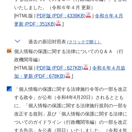
いたしました。（令和６年４月 更新）
[
HTML版
|
PDF版
(PDF : 4339KB)
|
令和６年４月
更新
(PDF : 351KB)
]
過去の新旧対照表
(クリックで開く）
個人情報の保護に関する法律についてのＱ＆Ａ （行
政機関等編）
[
HTML版
|
PDF版
(PDF : 627KB)
|
令和６年４月追
加・更新
(PDF : 678KB)
]
「個人情報の保護に関する法律施行令等の一部を改正
する政令」が公布（令和4年4月20日）されるととも
に、「個人情報の保護に関する法律施行規則の一部を
改正する規則」及び「個人情報の保護に関する法律に
ついてのガイドライン（行政機関等編）の一部を改正
する告示」を公表（同日）いたしました。（令和４年