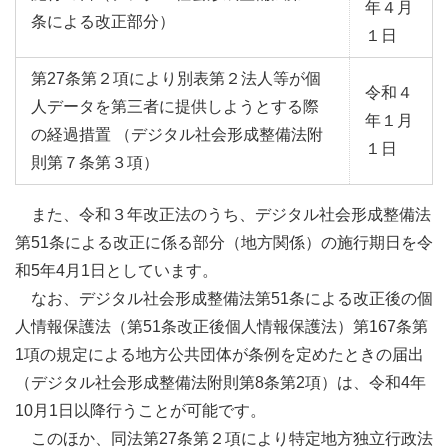
年４月
条による改正部分）
１日
第27条第２項により別表第２法人等が個
令和４
人データを第三者に提供しようとする際
年１月
の経過措置 （デジタル社会形成整備法附
１日
則第７条第３項）
また、令和３年改正法のうち、デジタル社会形成整備法
第51条による改正に係る部分（地方関係）の施行期日を令
和5年4月1日としています。
なお、デジタル社会形成整備法第51条による改正後の個
人情報保護法（第51条改正後個人情報保護法）第167条第
1項の規定による地方公共団体が条例を定めたときの届出
（デジタル社会形成整備法附則第8条第2項）は、令和4年
10月1日以降行うことが可能です。
このほか、同法第27条第２項により特定地方独立行政法