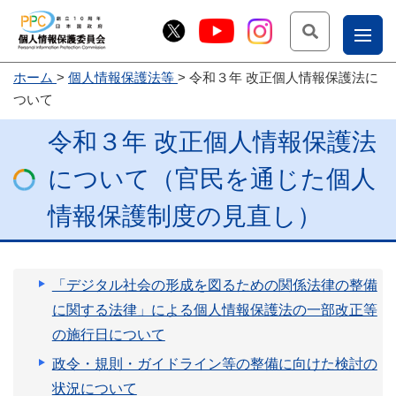
検索
ナ
ホーム
個人情報保護法等
令和３年 改正個人情報保護法に
こー
ついて
お
じょ
令和３年 改正個人情報保護法
問
ー部
合
について（官民を通じた個人
せ
情報保護制度の見直し）
「デジタル社会の形成を図るための関係法律の整備
に関する法律」による個人情報保護法の一部改正等
の施行日について
政令・規則・ガイドライン等の整備に向けた検討の
状況について