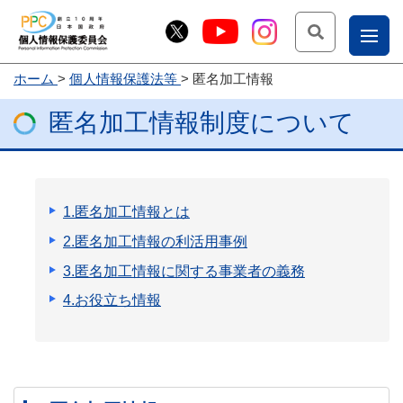
検索
ナ
ホーム
個人情報保護法等
匿名加工情報
こー
匿名加工情報制度について
お
じょ
問
ー部
合
せ
1.匿名加工情報とは
2.匿名加工情報の利活用事例
3.匿名加工情報に関する事業者の義務
4.お役立ち情報