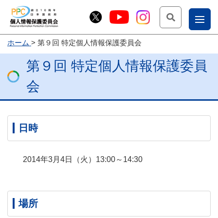
検索
ナ
ホーム
第９回 特定個人情報保護委員会
こー
第９回 特定個人情報保護委員
お
じょ
問
ー部
会
合
せ
日時
2014年3月4日（火）13:00～14:30
場所