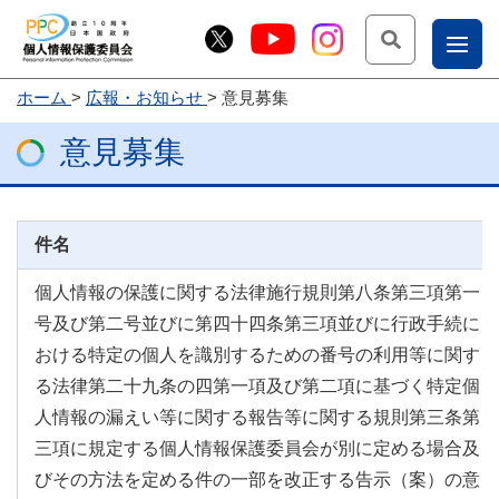
検索
ナ
ホーム
広報・お知らせ
意見募集
こー
意見募集
お
じょ
問
ー部
合
件名
せ
個人情報の保護に関する法律施行規則第八条第三項第一
号及び第二号並びに第四十四条第三項並びに行政手続に
おける特定の個人を識別するための番号の利用等に関す
る法律第二十九条の四第一項及び第二項に基づく特定個
人情報の漏えい等に関する報告等に関する規則第三条第
三項に規定する個人情報保護委員会が別に定める場合及
びその方法を定める件の一部を改正する告示（案）の意