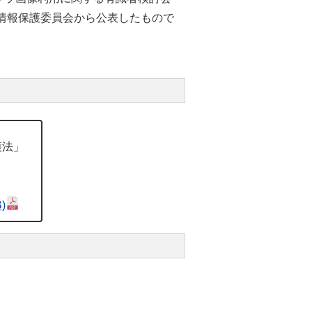
情報保護委員会から公表したもので
護法」
B)