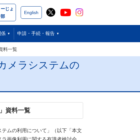
こーじょ
閉じる
English
ー部
関係
申請・手続・報告
資料一覧
カメラシステムの
」資料一覧
ステムの利用について」（以下「本文
メラ画像利用に関する有識者検討会