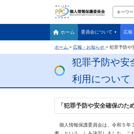
サイト内検
検索
本文へ移動します
フッターへ移動します
委員会について
広報
ホーム
ホーム
広報・お知らせ
犯罪予防や
犯罪予防や安
利用について
「犯罪予防や安全確保のた
個人情報保護委員会は、令和５年
書」という。）を決定しました。こ