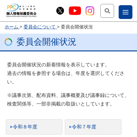
検索
ナ
ホーム
委員会について
委員会開催状況
こー
委員会開催状況
お
じょ
問
ー部
合
委員会開催状況の新着情報を表示しています。
せ
過去の情報を参照する場合は、年度を選択してくださ
い。
※議事次第、配布資料、議事概要及び議事録について、
検査関係等、一部非掲載の取扱いとしています。
令和８年度
令和７年度