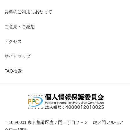
資料のご利用にあたって
令和8年6月17日
第360回 個人情報保護委員会
ご意見・ご感想
デジタル社会の実現に向けた重点計画に関する意
見聴取について
アクセス
令和8年6月10日
サイトマップ
第359回 個人情報保護委員会
国税庁長官（国税関係事務）の全項目評価書につ
FAQ検索
いて 他
〒105-0001 東京都港区虎ノ門二丁目２－３ 虎ノ門アルセア
タワー12階