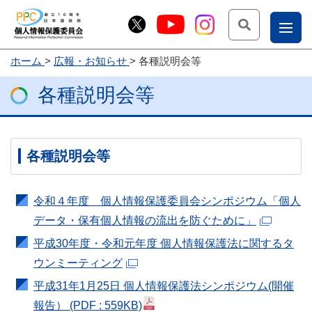
検索
ナ
ホーム
広報・お知らせ
各種説明会等
こー
各種説明会等
お
じょ
問
ー部
合
せ
各種説明会等
令和４年度 個人情報保護委員会シンポジウム「個人
データ・保有個人情報の流出を防ぐために」
平成30年度・令和元年度 個人情報保護法に関するタ
ウンミーティング
平成31年1月25日 個人情報保護法シンポジウム(開催
報告）
(PDF : 559KB)