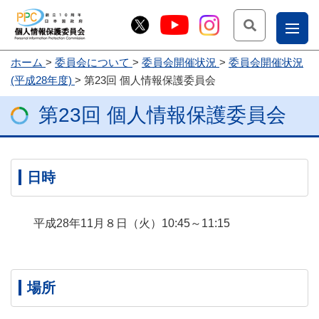
検索
ナ
ホーム
委員会について
委員会開催状況
委員会開催状況
こー
(平成28年度)
第23回 個人情報保護委員会
お
じょ
第23回 個人情報保護委員会
問
ー部
合
せ
日時
平成28年11月８日（火）10:45～11:15
場所