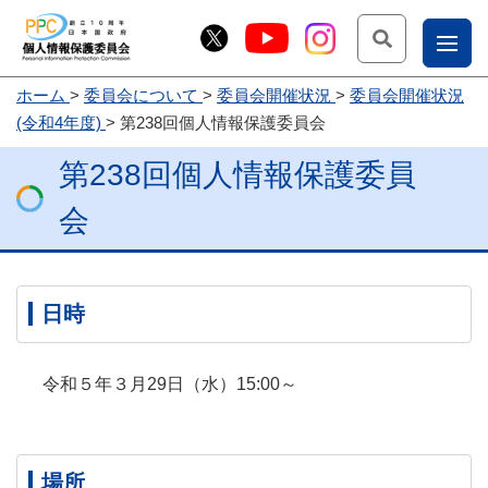
検索
ナ
ホーム
委員会について
委員会開催状況
委員会開催状況
こー
(令和4年度)
第238回個人情報保護委員会
お
じょ
第238回個人情報保護委員
問
ー部
合
会
せ
日時
令和５年３月29日（水）15:00～
場所