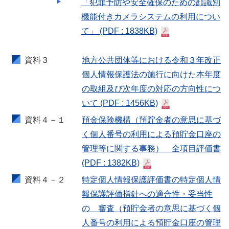
「犯罪予防や安全確保のための顔識別
機能付きカメラシステムの利用につい
て」
(PDF : 1838KB)
資料３
地方公共団体等における令和３年改正
個人情報保護法の施行に向けた本年度
の取組及び次年度の対応の方向性につ
いて
(PDF : 1456KB)
資料４－１
預金保険機構（預貯金者の意思に基づ
く個人番号の利用による預貯金口座の
管理等に関する事務） 全項目評価書
(PDF : 1382KB)
資料４－２
特定個人情報保護評価書の特定個人情
報保護評価指針への適合性・妥当性
の 審査（預貯金者の意思に基づく個
人番号の利用による預貯金口座の管理