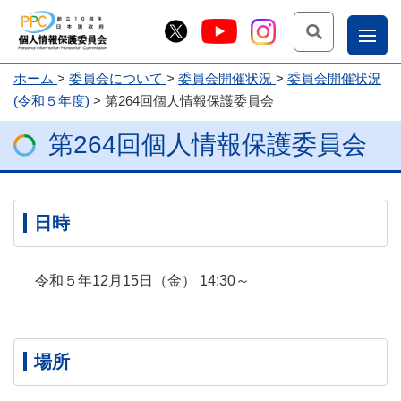
検索
ナ
ホーム
委員会について
委員会開催状況
委員会開催状況
こー
(令和５年度)
第264回個人情報保護委員会
お
じょ
第264回個人情報保護委員会
問
ー部
合
せ
日時
令和５年12月15日（金） 14:30～
場所