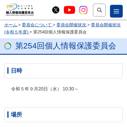
検索
ナ
ホーム
委員会について
委員会開催状況
委員会開催状況
こー
(令和５年度)
第254回個人情報保護委員会
お
じょ
第254回個人情報保護委員会
問
ー部
合
せ
日時
令和５年９月20日（水） 10:30～
場所