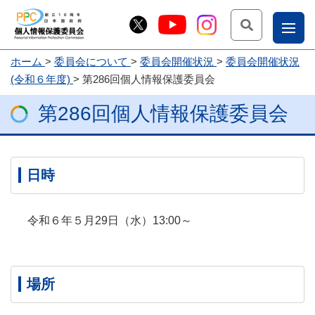
検索
ナ
ホーム
委員会について
委員会開催状況
委員会開催状況
こー
(令和６年度)
第286回個人情報保護委員会
お
じょ
第286回個人情報保護委員会
問
ー部
合
せ
日時
令和６年５月29日（水）13:00～
場所