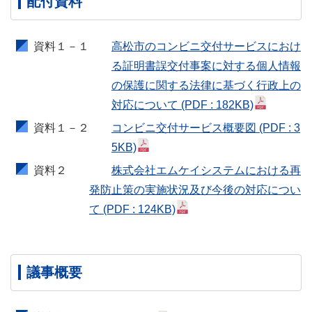
配付資料
資料１－１
高松市のコンビニ交付サービスにおけ
る証明書誤交付事案に対する個人情報
の保護に関する法律に基づく行政上の
対応について
(PDF : 182KB)
資料１－２
コンビニ交付サービス概要図
(PDF : 3
5KB)
資料２
株式会社エムケイシステムにおける再
発防止策の実施状況及び今後の対応につい
て
(PDF : 124KB)
議事概要