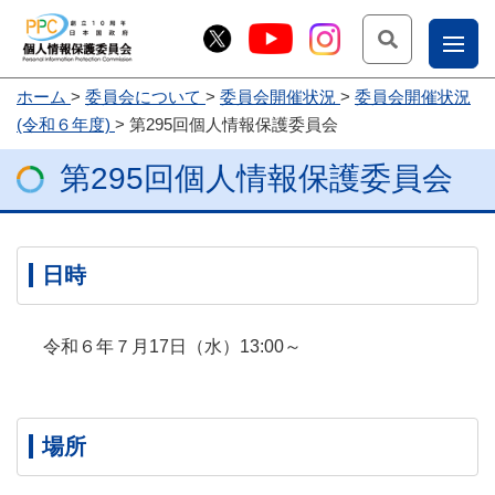
検索
ナ
ホーム
委員会について
委員会開催状況
委員会開催状況
こー
(令和６年度)
第295回個人情報保護委員会
お
じょ
第295回個人情報保護委員会
問
ー部
合
せ
日時
令和６年７月17日（水）13:00～
場所