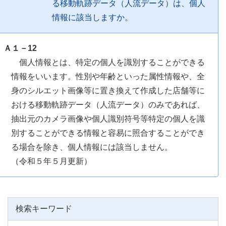
る移動軌跡データ（人流データ）は、個人
情報に該当しますか。
Ａ１－12
個人情報とは、特定の個人を識別することができる
情報をいいます。性別や年齢といった属性情報や、全
身のシルエット画像等に置き換えて作成した店舗等に
おける移動軌跡データ（人流データ）のみであれば、
抽出元のカメラ画像や個人識別符号等特定の個人を識
別することができる情報と容易に照合することができ
る場合を除き、個人情報には該当しません。
（令和５年５月更新）
検索キーワード