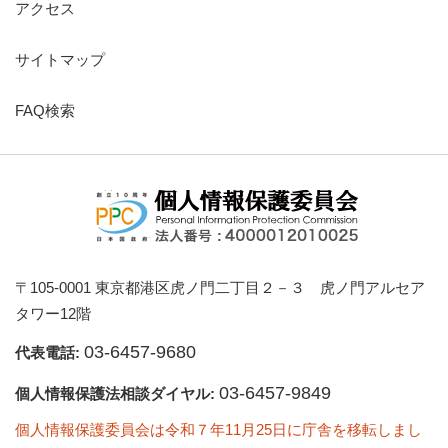
アクセス
サイトマップ
FAQ検索
〒105-0001 東京都港区虎ノ門二丁目２－３ 虎ノ門アルセア
タワー12階
03-6457-9680
代表電話:
03-6457-9849
個人情報保護法相談ダイヤル:
個人情報保護委員会は令和７年11月25日に庁舎を移転しまし