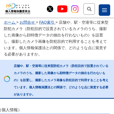
検索
ナ
ホーム
お問合せ
FAQ索引
店舗や、駅・空港等に従来型
こー
防犯カメラ（防犯目的で設置されているカメラのうち、撮影
お
じょ
した画像から顔特徴データの抽出を行わないもの）を設置
し、撮影したカメラ画像を防犯目的で利用することを考えて
問
ー部
います。個人情報保護法との関係で、どのような点に留意す
合
る必要がありますか。
せ
店舗や、駅・空港等に従来型防犯カメラ（防犯目的で設置されている
カメラのうち、撮影した画像から顔特徴データの抽出を行わないも
の）を設置し、撮影したカメラ画像を防犯目的で利用することを考え
ています。個人情報保護法との関係で、どのような点に留意する必要
がありますか。
（個人情報）