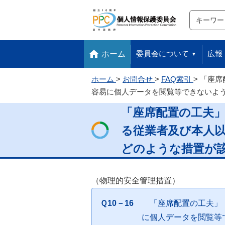
サイト内検
検索
本文へ移動します
フッターへ移動します
委員会について
広報
ホーム
ホーム
お問合せ
FAQ索引
「座席
容易に個人データを閲覧等できないよ
「座席配置の工夫
る従業者及び本人
どのような措置が
（物理的安全管理措置）
Ｑ10－16
「座席配置の工夫」
に個人データを閲覧等