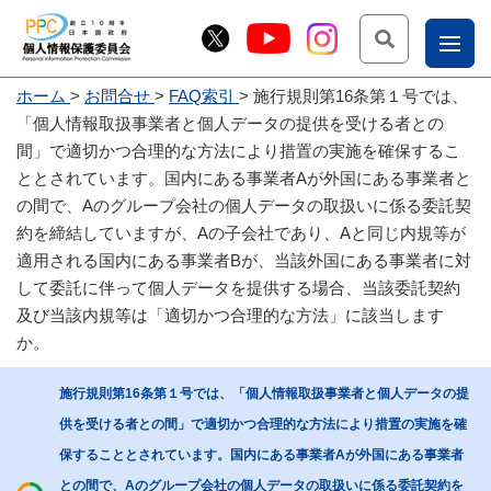
検索
ナ
ホーム
お問合せ
FAQ索引
施行規則第16条第１号では、
こー
「個人情報取扱事業者と個人データの提供を受ける者との
お
じょ
間」で適切かつ合理的な方法により措置の実施を確保するこ
ととされています。国内にある事業者Aが外国にある事業者と
問
ー部
の間で、Aのグループ会社の個人データの取扱いに係る委託契
合
約を締結していますが、Aの子会社であり、Aと同じ内規等が
せ
適用される国内にある事業者Bが、当該外国にある事業者に対
して委託に伴って個人データを提供する場合、当該委託契約
及び当該内規等は「適切かつ合理的な方法」に該当します
か。
施行規則第16条第１号では、「個人情報取扱事業者と個人データの提
供を受ける者との間」で適切かつ合理的な方法により措置の実施を確
保することとされています。国内にある事業者Aが外国にある事業者
との間で、Aのグループ会社の個人データの取扱いに係る委託契約を