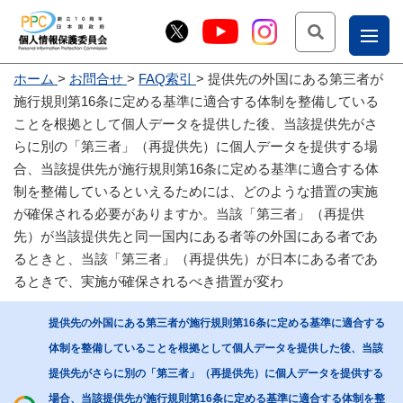
検索
ナ
ホーム
お問合せ
FAQ索引
提供先の外国にある第三者が
こー
施行規則第16条に定める基準に適合する体制を整備している
お
じょ
ことを根拠として個人データを提供した後、当該提供先がさ
らに別の「第三者」（再提供先）に個人データを提供する場
問
ー部
合、当該提供先が施行規則第16条に定める基準に適合する体
合
制を整備しているといえるためには、どのような措置の実施
せ
が確保される必要がありますか。当該「第三者」（再提供
先）が当該提供先と同一国内にある者等の外国にある者であ
るときと、当該「第三者」（再提供先）が日本にある者であ
るときで、実施が確保されるべき措置が変わ
提供先の外国にある第三者が施行規則第16条に定める基準に適合する
体制を整備していることを根拠として個人データを提供した後、当該
提供先がさらに別の「第三者」（再提供先）に個人データを提供する
場合、当該提供先が施行規則第16条に定める基準に適合する体制を整