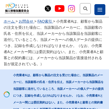
検索
ナ
ホーム
お問合せ
FAQ索引
小売業者Aは、顧客から製品
こー
の注文を受けた場合に、当該製品のメーカーに、当該顧客の
お
じょ
氏名・住所を伝え、当該メーカーから当該製品を当該顧客に
送付しているところ、当該メーカーへの個人データの提供に
問
ー部
つき、記録を作成しなければなりませんか。（なお、小売業
合
者Aとメーカー間には委託契約はない。また、小売業者Aと顧
せ
客との契約書には、メーカーから当該製品が直接送付される
旨が規定されている。）
小売業者Aは、顧客から製品の注文を受けた場合に、当該製品のメー
カーに、当該顧客の氏名・住所を伝え、当該メーカーから当該製品を
当該顧客に送付しているところ、当該メーカーへの個人データの提供
につき、記録を作成しなければなりませんか。（なお、小売業者Aと
メーカー間には委託契約はない。また、小売業者Aと顧客との契約書