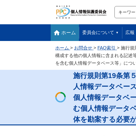
サイト内検
検索
本文へ移動します
フッターへ移動します
委員会について
広報
ホーム
ホーム
お問合せ
FAQ索引
施行規
構成する他の個人情報に含まれる記述
を含む個人情報データベース等」につ
施行規則第19条第
人情報データベー
個人情報データベ
む個人情報データ
体を勘案する必要