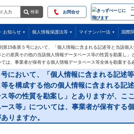
索
検索
お問合せ
・お知らせ
個人情報保護法等
マイナンバー法
国際
則第19条第５号において、「個人情報に含まれる記述等と当該個
等との差異その他の当該個人情報データベース等の性質を勘案し」
いては、事業者が保有する個人情報データベース等全体を勘案する
５号において、「個人情報に含まれる記述
ス等を構成する他の個人情報に含まれる記
ース等の性質を勘案し」とありますが、こ
ベース等」については、事業者が保有する
がありますか。