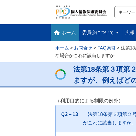
サイト内検
検索
本文へ移動します
フッターへ移動します
委員会について
広報
ホーム
ホーム
お問合せ
FAQ索引
法第1
な場合がこれに該当しますか
法第18条第３項第
ますが、例えばど
（利用目的による制限の例外）
Ｑ2－13
法第18条第３項第２
がこれに該当しますか