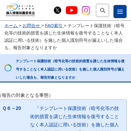
検索
ナ
ホーム
お問合せ
FAQ索引
テンプレート保護技術（暗号
こー
化等の技術的措置を講じた生体情報を復号することなく本人
お
じょ
認証に用いる技術）を施した個人識別符号が漏えいした場合
も、報告対象となりますか
問
ー部
合
テンプレート保護技術（暗号化等の技術的措置を講じた生体情報を復
せ
号することなく本人認証に用いる技術）を施した個人識別符号が漏え
いした場合も、報告対象となりますか
（報告の対象となる事態）
Ｑ６－20
「テンプレート保護技術（暗号化等の技
術的措置を講じた生体情報を復号すること
なく本人認証に用いる技術）を施した個人