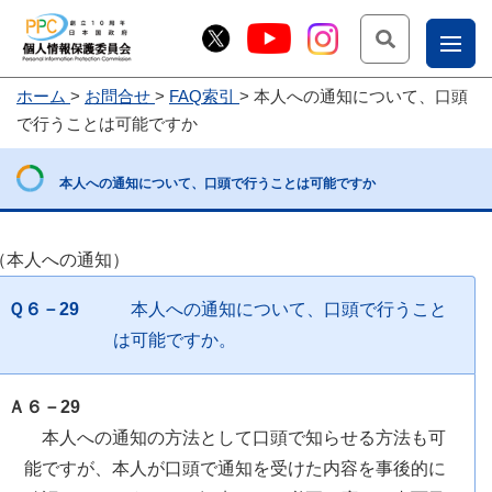
検索
ナ
ホーム
お問合せ
FAQ索引
本人への通知について、口頭
こー
で行うことは可能ですか
お
じょ
問
ー部
本人への通知について、口頭で行うことは可能ですか
合
せ
（本人への通知）
Ｑ６－29
本人への通知について、口頭で行うこと
は可能ですか。
Ａ６－29
本人への通知の方法として口頭で知らせる方法も可
能ですが、本人が口頭で通知を受けた内容を事後的に