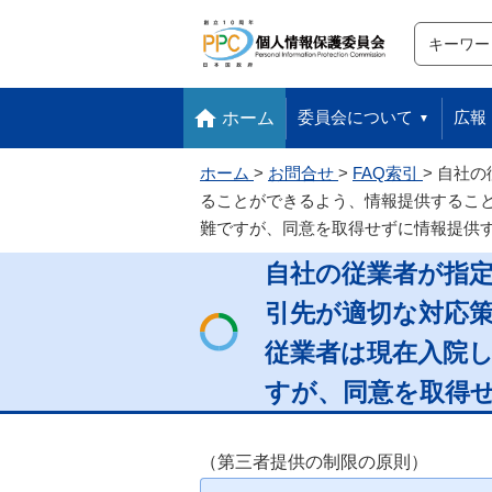
サイト内検
検索
本文へ移動します
フッターへ移動します
委員会について
広報
ホーム
ホーム
お問合せ
FAQ索引
自社の
ることができるよう、情報提供するこ
難ですが、同意を取得せずに情報提供
自社の従業者が指
引先が適切な対応
従業者は現在入院
すが、同意を取得
（第三者提供の制限の原則）