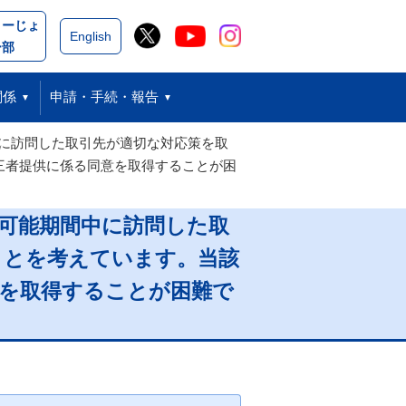
こーじょ
閉じる
English
ー部
関係
申請・手続・報告
に訪問した取引先が適切な対応策を取
三者提供に係る同意を取得することが困
可能期間中に訪問した取
ことを考えています。当該
意を取得することが困難で