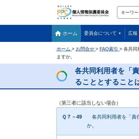
サイト内検
検索
本文へ移動します
フッターへ移動します
委員会について
広報
ホーム
ホーム
お問合せ
FAQ索引
各共同
ますか。
各共同利用者を「
ることとすること
（第三者に該当しない場合）
Ｑ７－49
各共同利用者を「責
か。