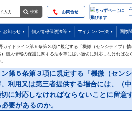
索
検索
お問合せ
・お知らせ
個人情報保護法等
マイナンバー法
国際
野ガイドライン第５条第３項に規定する「機微（センシティブ）情
略）個人情報の保護に関する法令等に従い適切に対応しなければな
か。
イン第５条第３項に規定する「機微（セン
得、利用又は第三者提供する場合には、（中
適切に対応しなければならないことに留意
る必要があるのか。