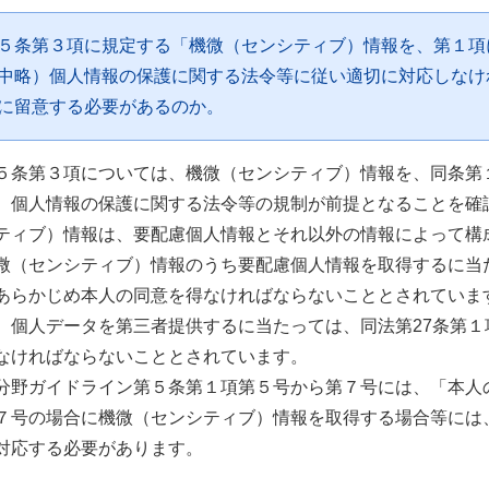
５条第３項に規定する「機微（センシティブ）情報を、第１項
中略）個人情報の保護に関する法令等に従い適切に対応しなけ
に留意する必要があるのか。
５条第３項については、機微（センシティブ）情報を、同条第
、個人情報の保護に関する法令等の規制が前提となることを確
ティブ）情報は、要配慮個人情報とそれ以外の情報によって構
微（センシティブ）情報のうち要配慮個人情報を取得するに当た
あらかじめ本人の同意を得なければならないこととされていま
、個人データを第三者提供するに当たっては、同法第27条第１
なければならないこととされています。
分野ガイドライン第５条第１項第５号から第７号には、「本人
７号の場合に機微（センシティブ）情報を取得する場合等には
対応する必要があります。