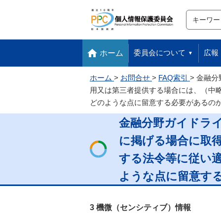
サイト内検
検索
本文へ移動します
フッターへ移動します
委員会について
広報
ホーム
ホーム
お問合せ
FAQ索引
金融分
用又は第三者提供する場合には、（中
どのような点に留意する必要があるの
金融分野ガイドラ
に掲げる場合に取
する法令等に従い
ような点に留意す
3 機微（センシティブ）情報