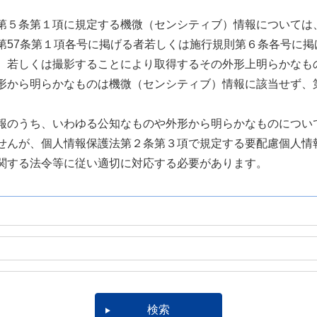
第５条第１項に規定する機微（センシティブ）情報については
第57条第１項各号に掲げる者若しくは施行規則第６条各号に掲
、若しくは撮影することにより取得するその外形上明らかなも
形から明らかなものは機微（センシティブ）情報に該当せず、
報のうち、いわゆる公知なものや外形から明らかなものについ
せんが、個人情報保護法第２条第３項で規定する要配慮個人情
関する法令等に従い適切に対応する必要があります。