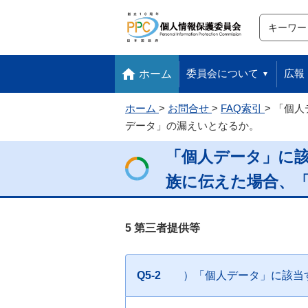
サイト内検
検索
本文へ移動します
フッターへ移動します
委員会について
広報
ホーム
ホーム
お問合せ
FAQ索引
「個人
データ」の漏えいとなるか。
「個人データ」に
族に伝えた場合、
5 第三者提供等
Q5-2
）「個人データ」に該当