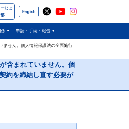
こーじょ
閉じる
English
ー部
関係
申請・手続・報告
いません。個人情報保護法の全面施行
目が含まれていません。個
契約を締結し直す必要が