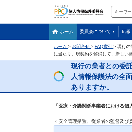
サイト内検
検索
本文へ移動します
フッターへ移動します
委員会について
広報
ホーム
ホーム
お問合せ
FAQ索引
現行の
に当たり、現契約を解消して、新しい
現行の業者との委
人情報保護法の全
ありますか。
「医療・介護関係事業者における個
＜安全管理措置、従業者の監督及び