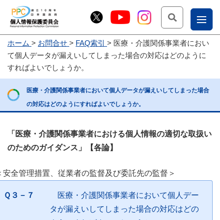
検索
ナ
ホーム
お問合せ
FAQ索引
医療・介護関係事業者におい
こー
て個人データが漏えいしてしまった場合の対応はどのように
お
じょ
すればよいでしょうか。
問
ー部
医療・介護関係事業者において個人データが漏えいしてしまった場合
合
の対応はどのようにすればよいでしょうか。
せ
「医療・介護関係事業者における個人情報の適切な取扱い
のためのガイダンス」【各論】
＜安全管理措置、従業者の監督及び委託先の監督＞
Ｑ３－７
医療・介護関係事業者において個人デー
タが漏えいしてしまった場合の対応はどの