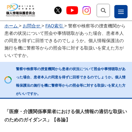
検索
ナ
ホーム
お問合せ
FAQ索引
警察や検察等の捜査機関から
こー
患者の状況について照会や事情聴取があった場合、患者本人
お
じょ
の同意を得ずに回答できるのでしょうか。個人情報保護法の
施行を機に警察等からの照会等に対する取扱いを変えた方が
問
ー部
いいですか。
合
せ
警察や検察等の捜査機関から患者の状況について照会や事情聴取があ
った場合、患者本人の同意を得ずに回答できるのでしょうか。個人情
報保護法の施行を機に警察等からの照会等に対する取扱いを変えた方
がいいですか。
「医療・介護関係事業者における個人情報の適切な取扱い
のためのガイダンス」【各論】