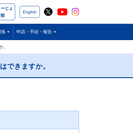
こーじょ
閉じる
English
ー部
関係
申請・手続・報告
か。
とはできますか。