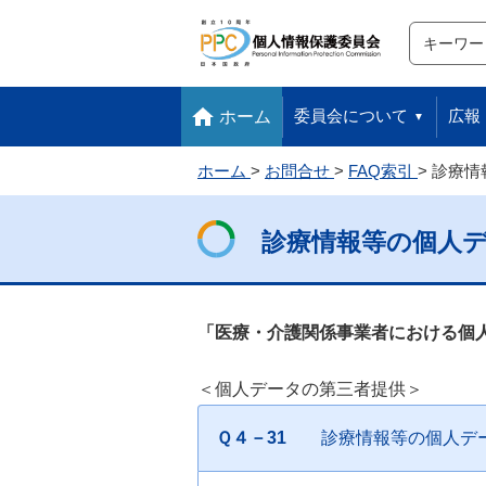
サイト内検
検索
本文へ移動します
フッターへ移動します
委員会について
広報
ホーム
ホーム
お問合せ
FAQ索引
診療情
診療情報等の個人
「医療・介護関係事業者における個
＜個人データの第三者提供＞
Ｑ４－31
診療情報等の個人デ