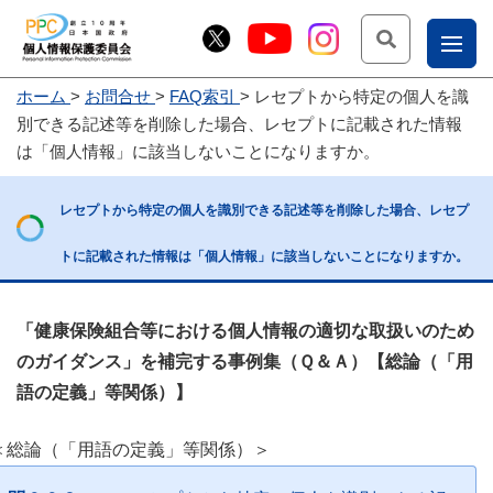
検索
ナ
ホーム
お問合せ
FAQ索引
レセプトから特定の個人を識
こー
別できる記述等を削除した場合、レセプトに記載された情報
お
じょ
は「個人情報」に該当しないことになりますか。
問
ー部
合
レセプトから特定の個人を識別できる記述等を削除した場合、レセプ
せ
トに記載された情報は「個人情報」に該当しないことになりますか。
「健康保険組合等における個人情報の適切な取扱いのため
のガイダンス」を補完する事例集（Ｑ＆Ａ）【総論（「用
語の定義」等関係）】
＜総論（「用語の定義」等関係）＞