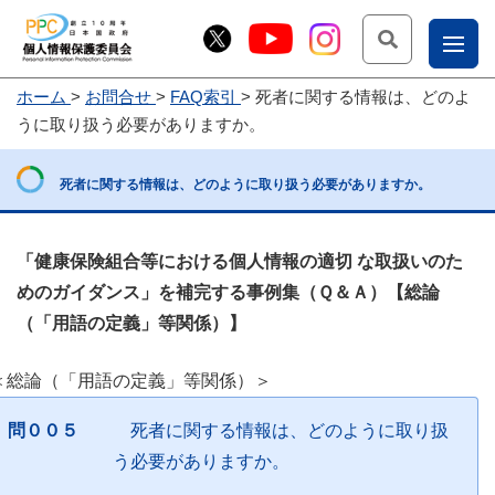
検索
ナ
ホーム
お問合せ
FAQ索引
死者に関する情報は、どのよ
こー
うに取り扱う必要がありますか。
お
じょ
問
ー部
死者に関する情報は、どのように取り扱う必要がありますか。
合
せ
「健康保険組合等における個人情報の適切 な取扱いのた
めのガイダンス」を補完する事例集（Ｑ＆Ａ）【総論
（「用語の定義」等関係）】
＜総論（「用語の定義」等関係）＞
問００５
死者に関する情報は、どのように取り扱
う必要がありますか。