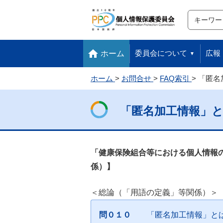
サイト内検
検索
本文へ移動します
フッターへ移動します
委員会について
広報
ホーム
ホーム
お問合せ
FAQ索引
「匿名
「匿名加工情報」
「健康保険組合等における個人情報
係）】
＜総論（「用語の定義」等関係）＞
問０１０
「匿名加工情報」と