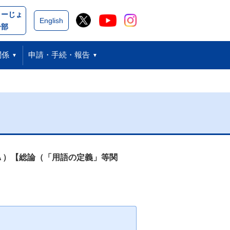
こーじょ
閉じる
English
ー部
関係
申請・手続・報告
Ａ）【総論（「用語の定義」等関