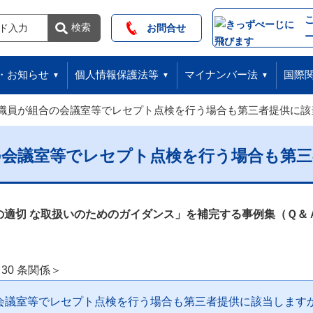
索
検索
お問合せ
・お知らせ
個人情報保護法等
マイナンバー法
国際
職員が組合の会議室等でレセプト点検を行う場合も第三者提供に該
の会議室等でレセプト点検を行う場合も第三
の適切 な取扱いのためのガイダンス」を補完する事例集（Ｑ＆
 30 条関係＞
会議室等でレセプト点検を行う場合も第三者提供に該当します