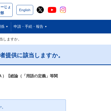
こーじょ
閉じる
English
ー部
関係
申請・手続・報告
当しますか。
者提供に該当しますか。
Ａ）【総論（「用語の定義」等関
か。