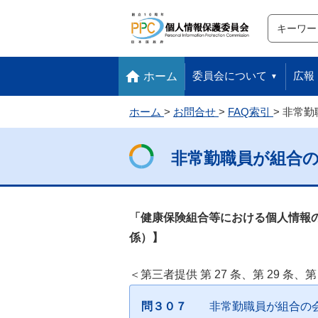
サイト内検
検索
本文へ移動します
フッターへ移動します
委員会について
広報
ホーム
ホーム
お問合せ
FAQ索引
非常勤
非常勤職員が組合
「健康保険組合等における個人情報
係）】
＜第三者提供 第 27 条、第 29 条、第
問３０７
非常勤職員が組合の