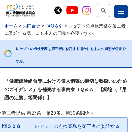
検索
ナ
ホーム
お問合せ
FAQ索引
レセプトの点検業務を第三者
こー
に委託する場合にも本人の同意が必要ですか。
お
じょ
問
ー部
レセプトの点検業務を第三者に委託する場合にも本人の同意が必要で
合
すか。
せ
「健康保険組合等における個人情報の適切な取扱いのため
のガイダンス」を補完する事例集（Ｑ＆Ａ）【総論（「用
語の定義」等関係）】
＜第三者提供 第27条、第29条、第30条関係＞
問３０８
レセプトの点検業務を第三者に委託する