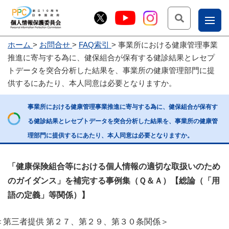
検索
ナ
ホーム
お問合せ
FAQ索引
事業所における健康管理事業
こー
推進に寄与する為に、健保組合が保有する健診結果とレセプ
お
じょ
トデータを突合分析した結果を、事業所の健康管理部門に提
供するにあたり、本人同意は必要となりますか。
問
ー部
合
事業所における健康管理事業推進に寄与する為に、健保組合が保有す
せ
る健診結果とレセプトデータを突合分析した結果を、事業所の健康管
理部門に提供するにあたり、本人同意は必要となりますか。
「健康保険組合等における個人情報の適切な取扱いのため
のガイダンス」を補完する事例集（Ｑ＆Ａ）【総論（「用
語の定義」等関係）】
＜第三者提供 第２７、第２９、第３０条関係＞